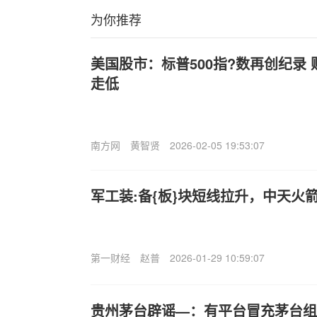
为你推荐
美国股市：标普500指?数再创纪录
走低
南方网
黄智贤
2026-02-05 19:53:07
军工装:备{板}块短线拉升，中天火
第一财经
赵普
2026-01-29 10:59:07
贵州茅台辟谣—：有平台冒充茅台组