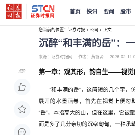
首页
快讯
要闻
股市
您当前的位置：
证券时报
>
公司
>
正文
沉醉“和丰满的岳”：
来源：证券时报网
作者：黄智贤
2026-02-11 
第一章：观其形，韵自生——视觉
点赞
“和丰满的岳”，这简短的几个字，
展开的水墨画卷，首先在视觉上便勾勒
“岳”，本指高大的山，但在这里，它被赋
而是多了几分亲切的沉😀甸甸，一种承