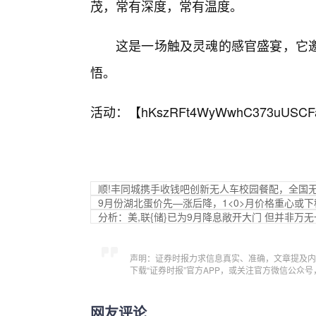
茂，常有深度，常有温度。
这是一场触及灵魂的感官盛宴，它
悟。
活动：【
hKszRFt4WyWwhC373uUSCF
顺!丰同城携手收钱吧创新无人车校园餐配，全国无
9月份湖北蛋价先—涨后降，1<0>月价格重心或下
分析：美,联{储}已为9月降息敞开大门 但并非万
声明：证券时报力求信息真实、准确，文章提及内
下载“证券时报”官方APP，或关注官方微信公众
网友评论