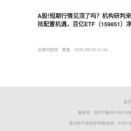
A股!短期行情见顶了吗？机构研判
技配置机遇，百亿ETF（159851）
证券时报网
曹晨
2025-08-05 21:44
关
备案号：
粤ICP备09109218
违法和不良信息举报电话：0755-83