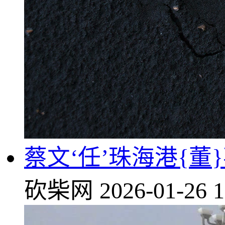
蔡文‘任’珠海港{董
砍柴网
2026-01-26 1