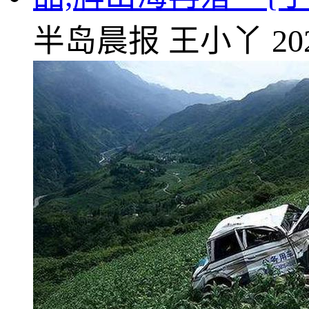
半岛晨报
王小丫
20