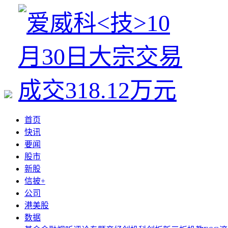
首页
快讯
要闻
股市
新股
信披+
公司
港美股
数据