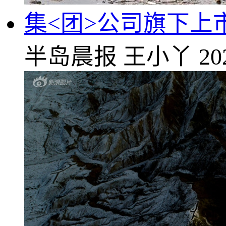
集<团>公司旗下上
半岛晨报
王小丫
20