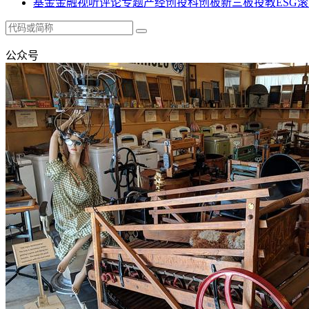
基金
金融
视听
评论
专题
产经
创投
科创板
新三板
投教
ESG
滚
公众号