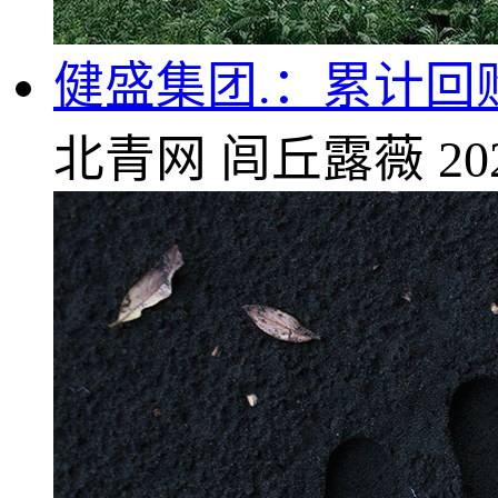
健盛集团.：累计回购
北青网
闾丘露薇
20