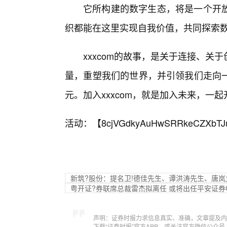
它所构建的数字生态，将是一个开
织都能在这里实现自我价值，共同探索
xxxcom的故事，是关于连接、
量，重塑我们的世界，并引领我们走向
元。加入xxxcom，就是加入未来，一
活动：【
8cjVGdkyAuHwSRRkeCZXbTJ
新筑?股份：提名卫!德佳先生、谭洪涛先生、唐
粤开证?券联席总裁雷杰拟离任 或将出任平安证券C
声明：证券时报力求信息真实、准确，文章提及内
下载“证券时报”官方APP，或关注官方微信公众