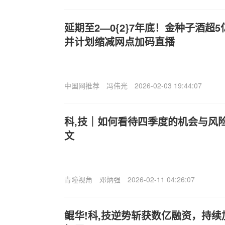
延期至2—0{2}7年底！金种子酒超
并计划缩减网点加码直播
中国网推荐
冯伟光
2026-02-03 19:44:07
科,技｜如何看待四季度的机会与风
文
青瞳视角
邓炳强
2026-02-11 04:26:07
鲲华!科,技逆势斩获数亿融资，持