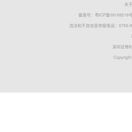
关
备案号：
粤ICP备09109218
违法和不良信息举报电话：0755-83
深圳证券
Copyright