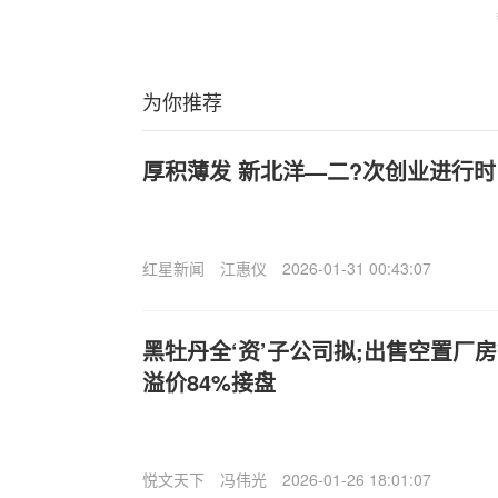
为你推荐
厚积薄发 新北洋—二?次创业进行时
红星新闻
江惠仪
2026-01-31 00:43:07
黑牡丹全‘资’子公司拟;出售空置厂
溢价84%接盘
悦文天下
冯伟光
2026-01-26 18:01:07